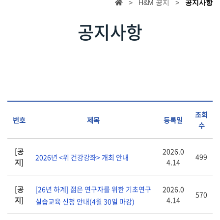
> H&M 공지 >
공지사항
공지사항
조회
번호
제목
등록일
수
[공
2026.0
499
2026년 <위 건강강좌> 개최 안내
지]
4.14
[공
2026.0
[26년 하계] 젊은 연구자를 위한 기초연구
570
지]
4.14
실습교육 신청 안내(4월 30일 마감)