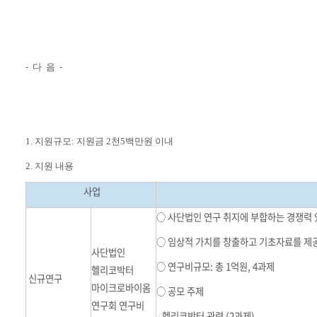
- 다 음 -
1. 지원규모: 지원금 2천5백만원 이내
2. 지원 내용
사업
○ 사단법인 연구 취지에 부합하는 경쟁력 
○ 임상적 가치를 창출하고 기초자료를 제공
사단법인
○ 연구비규모: 총 1억원, 4과제
헬리코박터
신규연구
마이크로바이옴
○ 공모 주제
연구회 연구비
- 헬리코박터 관련 (2과제)